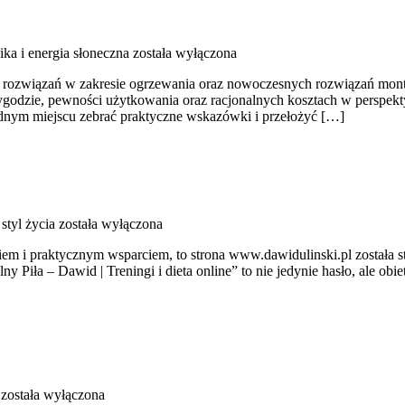
ika i energia słoneczna
została wyłączona
ch rozwiązań w zakresie ogrzewania oraz nowoczesnych rozwiązań mon
wygodzie, pewności użytkowania oraz racjonalnych kosztach w perspe
 jednym miejscu zebrać praktyczne wskazówki i przełożyć […]
styl życia
została wyłączona
niem i praktycznym wsparciem, to strona www.dawidulinski.pl została 
ny Piła – Dawid | Treningi i dieta online” to nie jedynie hasło, ale obie
została wyłączona