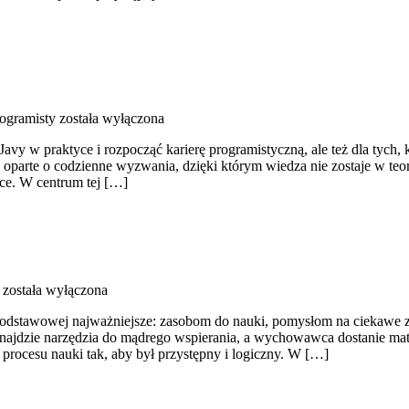
rogramisty
została wyłączona
 Javy w praktyce i rozpocząć karierę programistyczną, ale też dla tyc
a oparte o codzienne wyzwania, dzięki którym wiedza nie zostaje w te
ce. W centrum tej […]
została wyłączona
 podstawowej najważniejsze: zasobom do nauki, pomysłom na ciekawe z
ajdzie narzędzia do mądrego wspierania, a wychowawca dostanie mater
procesu nauki tak, aby był przystępny i logiczny. W […]