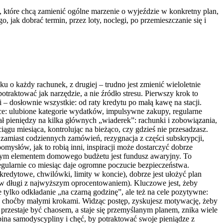
, które chcą zamienić ogólne marzenie o wyjeździe w konkretny plan,
jak dobrać termin, przez loty, noclegi, po przemieszczanie się i
u o każdy rachunek, z drugiej – trudno jest zmienić wieloletnie
aktować jak narzędzie, a nie źródło stresu. Pierwszy krok to
 – dosłownie wszystkie: od raty kredytu po małą kawę na stacji.
ce: ulubione kategorie wydatków, impulsywne zakupy, regularne
iał pieniędzy na kilka głównych „wiaderek”: rachunki i zobowiązania,
ciągu miesiąca, kontrolując na bieżąco, czy gdzieś nie przesadzasz.
amiast codziennych zamówień, rezygnacja z części subskrypcji,
ysłów, jak to robią inni, inspiracji może dostarczyć dobrze
nym elementem domowego budżetu jest fundusz awaryjny. To
gularnie co miesiąc daje ogromne poczucie bezpieczeństwa.
kredytowe, chwilówki, limity w koncie), dobrze jest ułożyć plan
ierw długi z najwyższym oprocentowaniem). Kluczowe jest, żeby
e tylko odkładanie „na czarną godzinę”, ale też na cele pozytywne:
ć, choćby małymi krokami. Widząc postęp, zyskujesz motywację, żeby
przestaje być chaosem, a staje się przemyślanym planem, znika wiele
ina samodyscypliny i chęć, by potraktować swoje pieniądze z