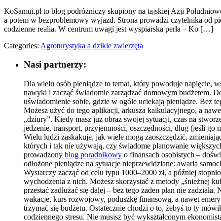
KoSamui.pl to blog podróżniczy skupiony na tajskiej Azji Południow
a potem w bezproblemowy wyjazd. Strona prowadzi czytelnika od pierw
codzienne realia. W centrum uwagi jest wyspiarska perła – Ko […]
Categories:
Agroturystyka a dzikie zwierzęta
Nasi partnerzy:
Dla wielu osób pieniądze to temat, który powoduje napięcie, ws
nawyki i zacząć świadomie zarządzać domowym budżetem. Dobra
uświadomienie sobie, gdzie w ogóle uciekają pieniądze. Bez te
Możesz użyć do tego aplikacji, arkusza kalkulacyjnego, a na
„dziury”. Kiedy masz już obraz swojej sytuacji, czas na stwor
jedzenie, transport, przyjemności, oszczędności, dług (jeśli go
Wielu ludzi zaskakuje, jak wiele mogą zaoszczędzić, zmienia
których i tak nie używają, czy świadome planowanie większych
prowadzony
blog poradnikowy
o finansach osobistych – doś
odłożone pieniądze na sytuacje nieprzewidziane: awaria samo
Wystarczy zacząć od celu typu 1000–2000 zł, a później stopnio
wychodzenia z nich. Możesz skorzystać z metody „śnieżnej kul
przestać zadłużać się dalej – bez tego żaden plan nie zadziała
wakacje, kurs rozwojowy, poduszkę finansową, a nawet emerytu
trzymać się budżetu. Ostatecznie chodzi o to, żebyś to ty mów
codziennego stresu. Nie musisz być wykształconym ekonomistą