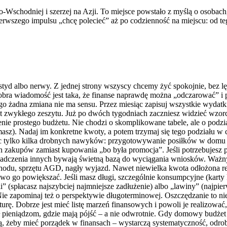
o-Wschodniej i szerzej na Azji. To miejsce powstało z myślą o osobach
szego impulsu „chcę polecieć” aż po codzienność na miejscu: od tego, 
tyd albo nerwy. Z jednej strony wszyscy chcemy żyć spokojnie, bez lęk
 wiadomość jest taka, że finanse naprawdę można „odczarować” i potr
go żadna zmiana nie ma sensu. Przez miesiąc zapisuj wszystkie wydatki
wet zwykłego zeszytu. Już po dwóch tygodniach zaczniesz widzieć wzor
zenie prostego budżetu. Nie chodzi o skomplikowane tabele, ale o podz
 masz). Nadaj im konkretne kwoty, a potem trzymaj się tego podziału w 
jąc tylko kilka drobnych nawyków: przygotowywanie posiłków w domu z
 zakupów zamiast kupowania „bo była promocja”. Jeśli potrzebujesz pom
wiadczenia innych bywają świetną bazą do wyciągania wniosków. Waż
chodu, sprzętu AGD, nagły wyjazd. Nawet niewielka kwota odłożona re
wo go powiększać. Jeśli masz długi, szczególnie konsumpcyjne (karty 
i” (spłacasz najszybciej najmniejsze zadłużenie) albo „lawiny” (najp
. Nie zapominaj też o perspektywie długoterminowej. Oszczędzanie to ni
rę. Dobrze jest mieć listę marzeń finansowych i powoli je realizowa
ił pieniądzom, gdzie mają pójść – a nie odwrotnie. Gdy domowy budżet 
, żeby mieć porządek w finansach – wystarczą systematyczność, odrob