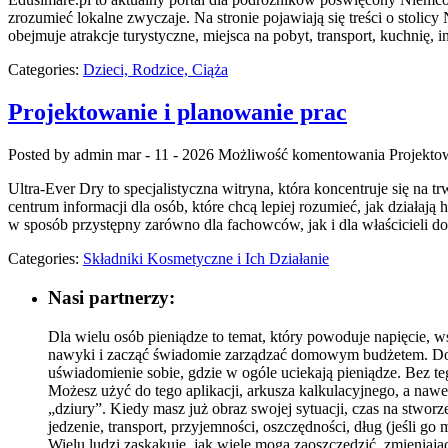
zrozumieć lokalne zwyczaje. Na stronie pojawiają się treści o stol
obejmuje atrakcje turystyczne, miejsca na pobyt, transport, kuchnię, 
Categories:
Dzieci, Rodzice, Ciąża
Projektowanie i planowanie prac
Posted by admin
mar - 11 - 2026
Możliwość komentowania
Projekto
Ultra-Ever Dry to specjalistyczna witryna, która koncentruje się na 
centrum informacji dla osób, które chcą lepiej rozumieć, jak działaj
w sposób przystępny zarówno dla fachowców, jak i dla właścicieli 
Categories:
Składniki Kosmetyczne i Ich Działanie
Nasi partnerzy:
Dla wielu osób pieniądze to temat, który powoduje napięcie, ws
nawyki i zacząć świadomie zarządzać domowym budżetem. Dobra
uświadomienie sobie, gdzie w ogóle uciekają pieniądze. Bez te
Możesz użyć do tego aplikacji, arkusza kalkulacyjnego, a na
„dziury”. Kiedy masz już obraz swojej sytuacji, czas na stwor
jedzenie, transport, przyjemności, oszczędności, dług (jeśli go
Wielu ludzi zaskakuje, jak wiele mogą zaoszczędzić, zmienia