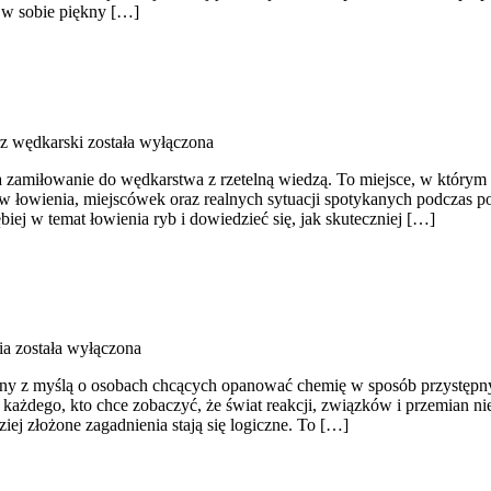
 w sobie piękny […]
z wędkarski
została wyłączona
 zamiłowanie do wędkarstwa z rzetelną wiedzą. To miejsce, w którym 
 łowienia, miejscówek oraz realnych sytuacji spotykanych podczas poł
biej w temat łowienia ryb i dowiedzieć się, jak skuteczniej […]
ia
została wyłączona
ny z myślą o osobach chcących opanować chemię w sposób przystępny, 
a każdego, kto chce zobaczyć, że świat reakcji, związków i przemian nie
iej złożone zagadnienia stają się logiczne. To […]