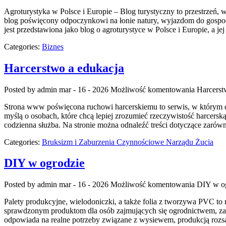
Agroturystyka w Polsce i Europie – Blog turystyczny to przestrzeń, 
blog poświęcony odpoczynkowi na łonie natury, wyjazdom do gospod
jest przedstawiona jako blog o agroturystyce w Polsce i Europie, a je
Categories:
Biznes
Harcerstwo a edukacja
Posted by admin
mar - 16 - 2026
Możliwość komentowania
Harcerst
Strona www poświęcona ruchowi harcerskiemu to serwis, w którym dz
myślą o osobach, które chcą lepiej zrozumieć rzeczywistość harcersk
codzienna służba. Na stronie można odnaleźć treści dotyczące zarówno
Categories:
Bruksizm i Zaburzenia Czynnościowe Narządu Żucia
DIY w ogrodzie
Posted by admin
mar - 16 - 2026
Możliwość komentowania
DIY w o
Palety produkcyjne, wielodoniczki, a także folia z tworzywa PVC to
sprawdzonym produktom dla osób zajmujących się ogrodnictwem, zarów
odpowiada na realne potrzeby związane z wysiewem, produkcją rozs