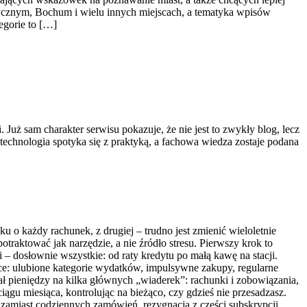
orycznym, Bochum i wielu innych miejscach, a tematyka wpisów
tegorie to […]
 Już sam charakter serwisu pokazuje, że nie jest to zwykły blog, lecz
 technologia spotyka się z praktyką, a fachowa wiedza zostaje podana
u o każdy rachunek, z drugiej – trudno jest zmienić wieloletnie
aktować jak narzędzie, a nie źródło stresu. Pierwszy krok to
 – dosłownie wszystkie: od raty kredytu po małą kawę na stacji.
ce: ulubione kategorie wydatków, impulsywne zakupy, regularne
iał pieniędzy na kilka głównych „wiaderek”: rachunki i zobowiązania,
ciągu miesiąca, kontrolując na bieżąco, czy gdzieś nie przesadzasz.
amiast codziennych zamówień, rezygnacja z części subskrypcji,