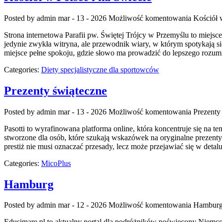
Posted by admin
mar - 13 - 2026
Możliwość komentowania
Kościół 
Strona internetowa Parafii pw. Świętej Trójcy w Przemyślu to miejsce
jedynie zwykła witryna, ale przewodnik wiary, w którym spotykają się
miejsce pełne spokoju, gdzie słowo ma prowadzić do lepszego rozum
Categories:
Diety specjalistyczne dla sportowców
Prezenty świąteczne
Posted by admin
mar - 13 - 2026
Możliwość komentowania
Prezenty
Pasotti to wyrafinowana platforma online, która koncentruje się na 
stworzone dla osób, które szukają wskazówek na oryginalne prezenty 
prestiż nie musi oznaczać przesady, lecz może przejawiać się w detal
Categories:
MicoPlus
Hamburg
Posted by admin
mar - 12 - 2026
Możliwość komentowania
Hambur
Edusimare.pl to aktualny portal dla podróżników poświęcony Niemco