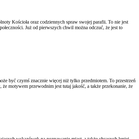
lnoty Kościoła oraz codziennych spraw swojej parafii. To nie jest
społeczności. Już od pierwszych chwil można odczuć, że jest to
może być czymś znacznie więcej niż tylko przedmiotem. To przestrzeń
, że motywem przewodnim jest tutaj jakość, a także przekonanie, że
ających wskazówek na poznawanie miast, a także chcących lepiej