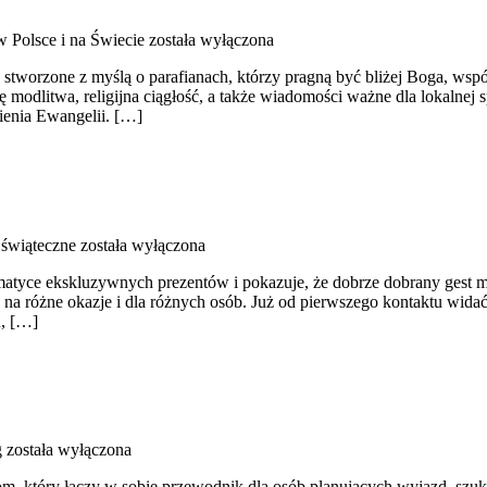
w Polsce i na Świecie
została wyłączona
 stworzone z myślą o parafianach, którzy pragną być bliżej Boga, wspó
 modlitwa, religijna ciągłość, a także wiadomości ważne dla lokalnej 
ienia Ewangelii. […]
 świąteczne
została wyłączona
tematyce ekskluzywnych prezentów i pokazuje, że dobrze dobrany gest 
na różne okazje i dla różnych osób. Już od pierwszego kontaktu widać
u, […]
g
została wyłączona
m, który łączy w sobie przewodnik dla osób planujących wyjazd, szuk