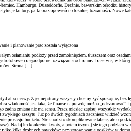
icy Niemiec, Hamburgu, Düsseldorfie, Dreźnie, bawarskim ośrodku hist
instytucje kultury, parki oraz opowieści o lokalnej tożsamości. Nowe ka
wanie i planowanie prac
została wyłączona
trwałym osłanianiu podłoży przed zamoknięciem, tłuszczem oraz osadami.
ą hydrofobowe i olejoodporne rozwiązania ochronne. To serwis, w której
domów. Strona […]
tyd albo nerwy. Z jednej strony wszyscy chcemy żyć spokojnie, bez lęk
 wiadomość jest taka, że finanse naprawdę można „odczarować” i potr
go żadna zmiana nie ma sensu. Przez miesiąc zapisuj wszystkie wydatki
wet zwykłego zeszytu. Już po dwóch tygodniach zaczniesz widzieć wzor
zenie prostego budżetu. Nie chodzi o skomplikowane tabele, ale o podz
 masz). Nadaj im konkretne kwoty, a potem trzymaj się tego podziału w 
jąc tylko kilka drobnych nawyków: przygotowywanie posiłków w domu z