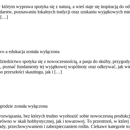
w którym wyprawa spotyka się z naturą, a wieś staje się inspiracją do
arstw, poznawaniu lokalnych tradycji oraz szukaniu wyjątkowych miej
j […]
wo a edukacja
została wyłączona
iedzictwo spotyka się z nowoczesnością, a pasja do służby, przygody 
ą, poznać fundamenty tej wyjątkowej wspólnoty oraz odkrywać, jak wie
 przeszłości skautingu, jak i […]
grodzie
została wyłączona
 rozwiązania, bez których trudno wyobrazić sobie nowoczesną produkcj
no w skali hobbystycznej, jak i towarowej. To przestrzeń, w której j
ady, przechowywaniem i zabezpieczaniem roślin. Ciekawe kategorie t