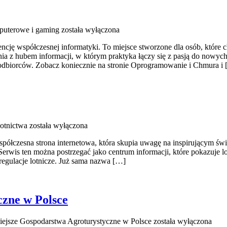
puterowe i gaming
została wyłączona
encję współczesnej informatyki. To miejsce stworzone dla osób, które 
a z hubem informacji, w którym praktyka łączy się z pasją do nowych
 odbiorców. Zobacz koniecznie na stronie Oprogramowanie i Chmura i
lotnictwa
została wyłączona
ółczesna strona internetowa, która skupia uwagę na inspirującym świe
. Serwis ten można postrzegać jako centrum informacji, które pokazuje
 regulacje lotnicze. Już sama nazwa […]
czne w Polsce
iejsze Gospodarstwa Agroturystyczne w Polsce
została wyłączona