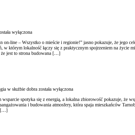
ostała wyłączona
in on-line – Wszystko o mieście i regionie!” jasno pokazuje, że jego c
ń, w którym lokalność łączy się z praktycznym spojrzeniem na życie mia
że jest to strona budowana […]
gia w służbie dobra
została wyłączona
sparcie spotyka się z energią, a lokalna zbiorowość pokazuje, że wspó
aangażowania i budowania atmosfery, która spaja mieszkańców Tarnobrz
 […]