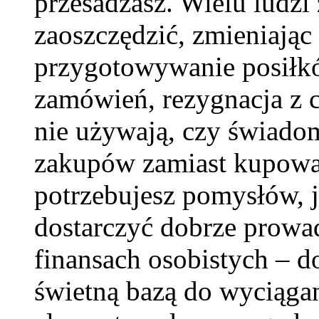
przesadzasz. Wielu ludzi
zaoszczędzić, zmieniają
przygotowywanie posiłk
zamówień, rezygnacja z cz
nie używają, czy świado
zakupów zamiast kupowan
potrzebujesz pomysłów, ja
dostarczyć dobrze prow
finansach osobistych – 
świetną bazą do wyciąg